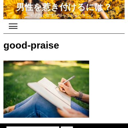
Skip
男性を惹き付けるには？
to
モテたい女性が知っておくべきこと。
content
good-praise